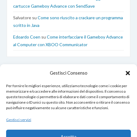
cartucce Gameboy Advance con SendSave
Salvatore
su
Come sono riuscito a crackare un programma
scritto in Java
Edoardo Coen
su
Come interfacciare il Gameboy Advance
al Computer con XBOO Communicator
Gestisci Consenso
Per fornire le migliori esperienze, utilizziamo tecnologie come i cookie per
memorizzare e/o accedere alle informazioni del dispositivo. Il consenso a
queste tecnologie ci permetterà di elaborare dati come il comportamento di
EdoardoCoen.it © Copyright 2017 – 2026
navigazione o ID unici su questo sito. Non acconsentire o ritirare il consenso
Tutti i diritti sono riservati.
può influire negativamente su alcune caratteristiche e funzioni.
Gestisci servizi
Opero nel rispetto della tua privacy:
Accetta