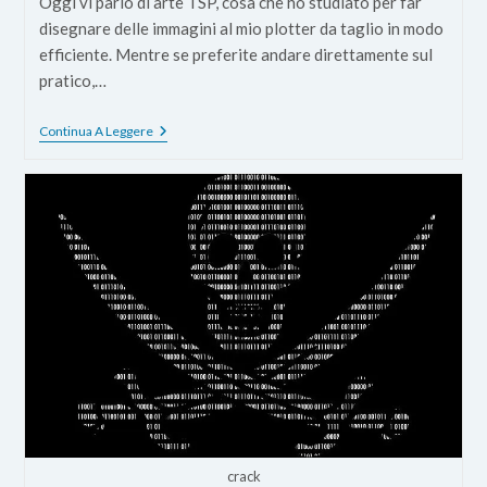
Oggi vi parlo di arte TSP, cosa che ho studiato per far
disegnare delle immagini al mio plotter da taglio in modo
efficiente. Mentre se preferite andare direttamente sul
pratico,…
Che
Continua A Leggere
Cos’è
L’arte
TSP
crack