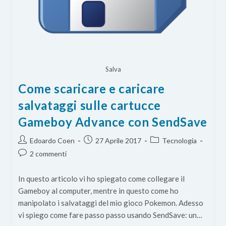
Salva
Come scaricare e caricare
salvataggi sulle cartucce
Gameboy Advance con SendSave
Autore
Articolo
Categoria
Edoardo Coen
27 Aprile 2017
Tecnologia
dell'articolo:
pubblicato:
dell'articolo:
Commenti
2 commenti
dell'articolo:
In questo articolo vi ho spiegato come collegare il
Gameboy al computer, mentre in questo come ho
manipolato i salvataggi del mio gioco Pokemon. Adesso
vi spiego come fare passo passo usando SendSave: un…