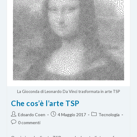
La Gioconda di Leonardo Da Vinci trasformata in arte TSP
Che cos’è l’arte TSP
Autore
Articolo
Categoria
Edoardo Coen
4 Maggio 2017
Tecnologia
dell'articolo:
pubblicato:
dell'articolo:
Commenti
0 commenti
dell'articolo: