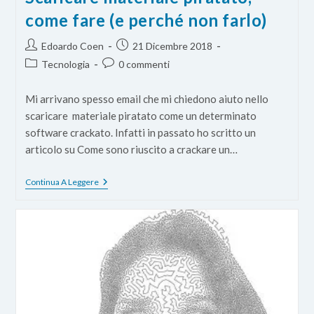
come fare (e perché non farlo)
Autore
Articolo
Edoardo Coen
21 Dicembre 2018
dell'articolo:
pubblicato:
Categoria
Commenti
Tecnologia
0 commenti
dell'articolo:
dell'articolo:
Mi arrivano spesso email che mi chiedono aiuto nello
scaricare materiale piratato come un determinato
software crackato. Infatti in passato ho scritto un
articolo su Come sono riuscito a crackare un…
Scaricare
Continua A Leggere
Materiale
Piratato,
Come
Fare
(e
Perché
Non
Farlo)