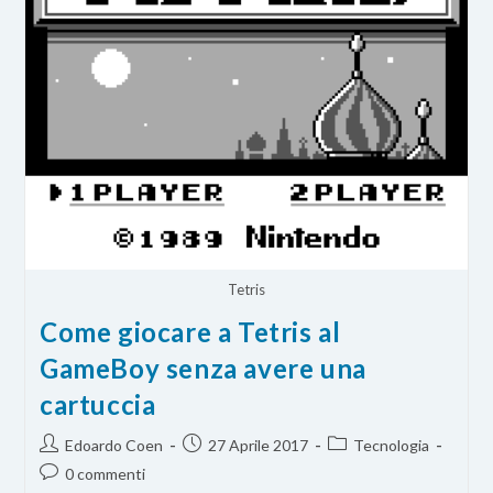
Tetris
Come giocare a Tetris al
GameBoy senza avere una
cartuccia
Autore
Articolo
Categoria
Edoardo Coen
27 Aprile 2017
Tecnologia
dell'articolo:
pubblicato:
dell'articolo:
Commenti
0 commenti