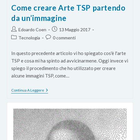
Come creare Arte TSP partendo
da un’immagine
Autore
Articolo
Edoardo Coen
13 Maggio 2017
dell'articolo:
pubblicato:
Categoria
Commenti
Tecnologia
0 commenti
dell'articolo:
dell'articolo:
In questo precedente articolo vi ho spiegato cos'è l'arte
TSP e cosa mi ha spinto ad avvicinarmene. Oggi invece vi
spiego il procedimento che ho utilizzato per creare
alcune immagini TSP, come…
Come
Continua A Leggere
Creare
Arte
TSP
Partendo
Da
Un’immagine