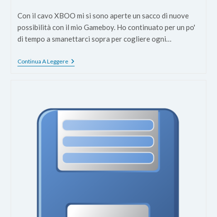
dell'articolo:
Con il cavo XBOO mi si sono aperte un sacco di nuove
possibilità con il mio Gameboy. Ho continuato per un po'
di tempo a smanettarci sopra per cogliere ogni…
Come
Continua A Leggere
Giocare
A
Tetris
Al
GameBoy
Senza
Avere
Una
Cartuccia