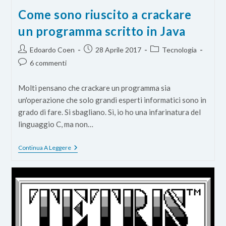
Come sono riuscito a crackare
un programma scritto in Java
Autore
Articolo
Categoria
Edoardo Coen
28 Aprile 2017
Tecnologia
dell'articolo:
pubblicato:
dell'articolo:
Commenti
6 commenti
dell'articolo:
Molti pensano che crackare un programma sia
un'operazione che solo grandi esperti informatici sono in
grado di fare. Si sbagliano. Sì, io ho una infarinatura del
linguaggio C, ma non…
Come
Continua A Leggere
Sono
Riuscito
A
Crackare
Un
Programma
Scritto
In
Java