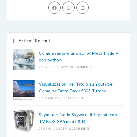
Opens
Opens
Opens
in
in
in
a
a
a
new
new
new
tab
tab
tab
Articoli Recenti
Come eseguire uno script MetaTrader4
con python
29 DICEMBRE 2022
/
0 COMMENTS
Visualizzazioni nel Titolo su Youtube:
Come ha Fatto Davie504? Tutorial
1 MAGGIO 2020
/
0 COMMENTS
Skyminer: Nodo Skywire di Skycoin con
TV BOX X96 mini (30€)
25 GENNAIO 2019
/
2 COMMENTS