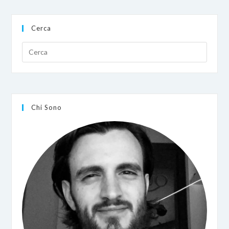
Rosso
Fuoco
Con
Cerca
L’XBOO
Cable
Chi Sono