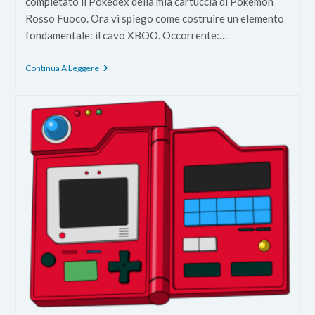
completato il Pokedex della mia cartuccia di Pokemon
Rosso Fuoco. Ora vi spiego come costruire un elemento
fondamentale: il cavo XBOO. Occorrente:…
Come
Continua A Leggere
Costruire
Un
Cavo
XBOO
Per
Gameboy
Advance