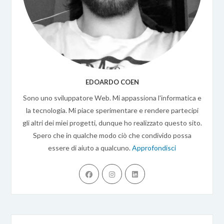
EDOARDO COEN
Sono uno sviluppatore Web. Mi appassiona l'informatica e
la tecnologia. Mi piace sperimentare e rendere partecipi
gli altri dei miei progetti, dunque ho realizzato questo sito.
Spero che in qualche modo ciò che condivido possa
essere di aiuto a qualcuno.
Approfondisci
Opens
Opens
Opens
in
in
in
a
a
a
new
new
new
tab
tab
tab