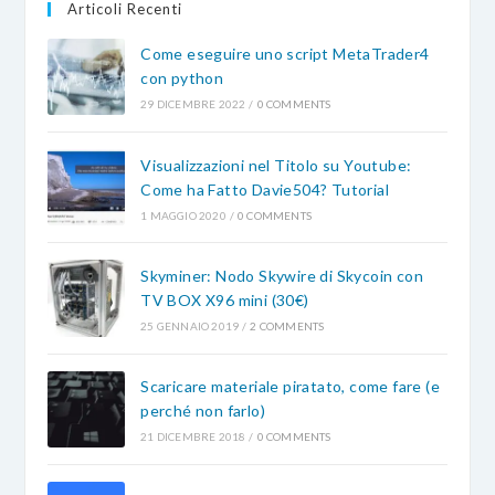
Articoli Recenti
Come eseguire uno script MetaTrader4
con python
29 DICEMBRE 2022
/
0 COMMENTS
Visualizzazioni nel Titolo su Youtube:
Come ha Fatto Davie504? Tutorial
1 MAGGIO 2020
/
0 COMMENTS
Skyminer: Nodo Skywire di Skycoin con
TV BOX X96 mini (30€)
25 GENNAIO 2019
/
2 COMMENTS
Scaricare materiale piratato, come fare (e
perché non farlo)
21 DICEMBRE 2018
/
0 COMMENTS