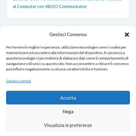
al Computer con XBOO Communicator
Gestisci Consenso
Per fornire le migliori esperienze, utilizziamo tecnologie come i cookie per
memorizzare e/o accedere alle informazioni del dispositivo. Il consenso a
queste tecnologie ci permetterà di elaborare dati come il comportamento di
EdoardoCoen.it © Copyright 2017 – 2026
navigazione o ID unici su questo sito. Non acconsentire o ritirare il consenso
Tutti i diritti sono riservati.
può influire negativamente su alcune caratteristiche e funzioni.
Gestisci servizi
Opero nel rispetto della tua privacy:
Accetta
Cookie Policy
–
Privacy Policy
Nega
Contatti
|
Chi Sono
|
Cookies
Visualizza le preferenze