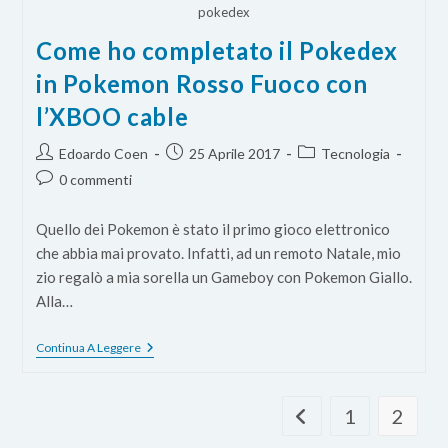
pokedex
Come ho completato il Pokedex
in Pokemon Rosso Fuoco con
l’XBOO cable
Autore
Articolo
Categoria
Edoardo Coen
25 Aprile 2017
Tecnologia
dell'articolo:
pubblicato:
dell'articolo:
Commenti
0 commenti
dell'articolo:
Quello dei Pokemon è stato il primo gioco elettronico
che abbia mai provato. Infatti, ad un remoto Natale, mio
zio regalò a mia sorella un Gameboy con Pokemon Giallo.
Alla…
Come
Continua A Leggere
Ho
Completato
Il
Pokedex
1
2
Vai alla pagina preceden
In
Pokemon