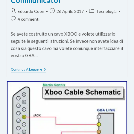
Communicator
Autore
Articolo
Categoria
Edoardo Coen
26 Aprile 2017
Tecnologia
dell'articolo:
pubblicato:
dell'articolo:
Commenti
4 commenti
dell'articolo:
Se avete costruito un cavo XBOO e volete utilizzarlo
seguite le seguenti istruzioni. Se invece non avete idea di
cosa sia questo cavo ma volete comunque interfacciare il
vostro GBA…
Come
Continua A Leggere
Interfacciare
Il
Gameboy
Advance
Al
Computer
Con
XBOO
Communicator