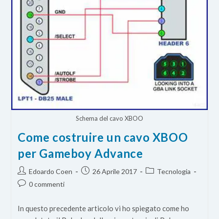
Schema del cavo XBOO
Come costruire un cavo XBOO
per Gameboy Advance
Autore
Articolo
Categoria
Edoardo Coen
26 Aprile 2017
Tecnologia
dell'articolo:
pubblicato:
dell'articolo:
Commenti
0 commenti
dell'articolo:
In questo precedente articolo vi ho spiegato come ho