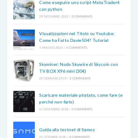
Come eseguire uno script MetaTrader4
con python
29 DICEMBRE 2022
/
0 COMMENTS
Visualizzazioni nel Titolo su Youtube:
Come ha Fatto Davie504? Tutorial
1 MAGGIO 2020
/
0 COMMENTS
Skyminer: Nodo Skywire di Skycoin con
TV BOX X96 mini (30€)
25 GENNAIO 2019
/
2 COMMENTS
Scaricare materiale piratato, come fare (e
perché non farlo)
21 DICEMBRE 2018
/
0 COMMENTS
Guida alla testnet di Samos
21 OTTOBRE 2018
/
3 COMMENTS