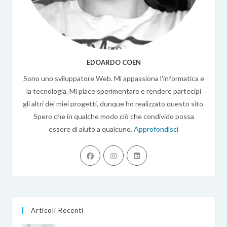
EDOARDO COEN
Sono uno sviluppatore Web. Mi appassiona l'informatica e
la tecnologia. Mi piace sperimentare e rendere partecipi
gli altri dei miei progetti, dunque ho realizzato questo sito.
Spero che in qualche modo ciò che condivido possa
essere di aiuto a qualcuno.
Approfondisci
Opens
Opens
Opens
in
in
in
a
a
a
new
new
new
tab
tab
tab
Articoli Recenti