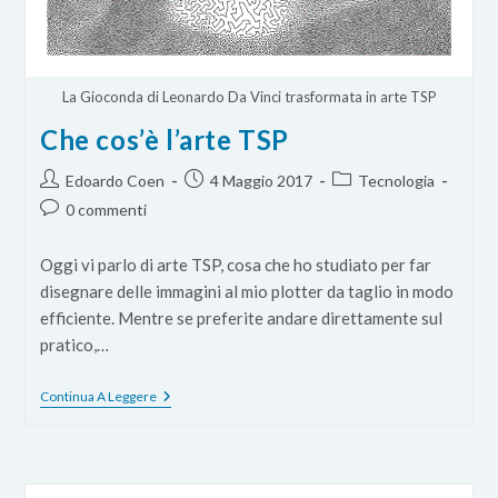
La Gioconda di Leonardo Da Vinci trasformata in arte TSP
Che cos’è l’arte TSP
Autore
Articolo
Categoria
Edoardo Coen
4 Maggio 2017
Tecnologia
dell'articolo:
pubblicato:
dell'articolo:
Commenti
0 commenti
dell'articolo:
Oggi vi parlo di arte TSP, cosa che ho studiato per far
disegnare delle immagini al mio plotter da taglio in modo
efficiente. Mentre se preferite andare direttamente sul
pratico,…
Che
Continua A Leggere
Cos’è
L’arte
TSP