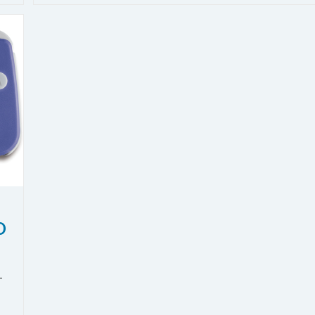
E
Caricare
Salvataggi
Sulle
Cartucce
Gameboy
Advance
Con
SendSave
O