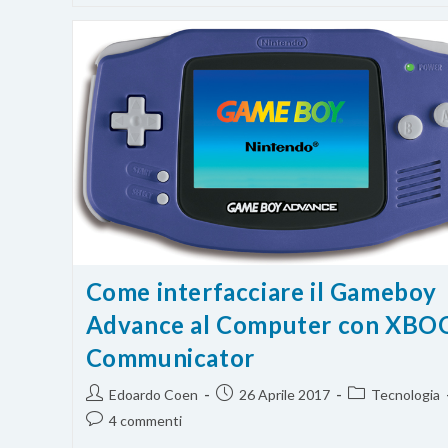
Senza
Avere
Una
Cartuccia
Come interfacciare il Gameboy
Advance al Computer con XBO
Communicator
Autore
Articolo
Categoria
Edoardo Coen
26 Aprile 2017
Tecnologia
dell'articolo:
pubblicato:
dell'articolo:
Commenti
4 commenti
dell'articolo: