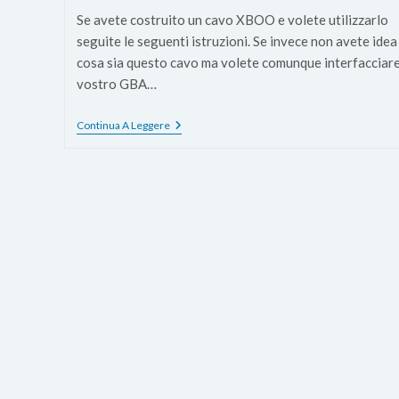
Se avete costruito un cavo XBOO e volete utilizzarlo
seguite le seguenti istruzioni. Se invece non avete idea 
cosa sia questo cavo ma volete comunque interfacciare 
vostro GBA…
Come
Continua A Leggere
Interfacciare
Il
Gameboy
Advance
Al
Computer
Con
XBOO
Communicator