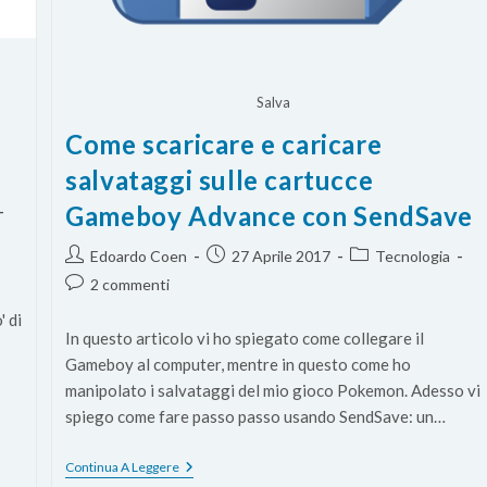
Salva
Come scaricare e caricare
salvataggi sulle cartucce
Gameboy Advance con SendSave
Autore
Articolo
Categoria
Edoardo Coen
27 Aprile 2017
Tecnologia
dell'articolo:
pubblicato:
dell'articolo:
Commenti
2 commenti
dell'articolo:
' di
In questo articolo vi ho spiegato come collegare il
Gameboy al computer, mentre in questo come ho
manipolato i salvataggi del mio gioco Pokemon. Adesso vi
spiego come fare passo passo usando SendSave: un…
Come
Continua A Leggere
Scaricare