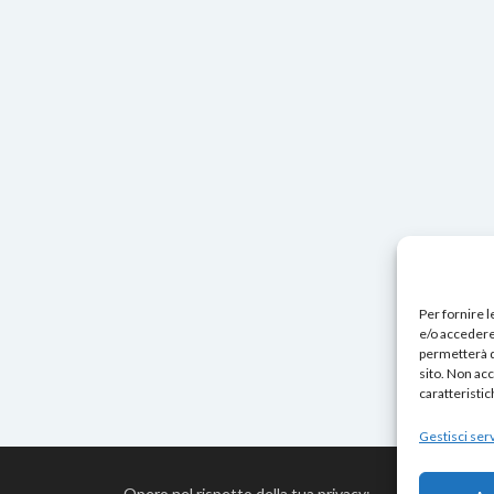
Per fornire 
e/o accedere 
permetterà d
sito. Non ac
caratteristic
Gestisci serv
Opero nel rispetto della tua privacy: