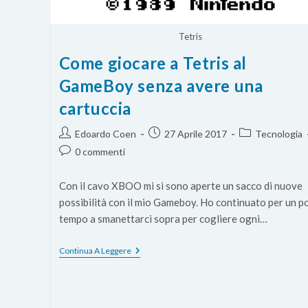
Tetris
Come giocare a Tetris al
GameBoy senza avere una
cartuccia
Autore
Articolo
Categoria
Edoardo Coen
27 Aprile 2017
Tecnologia
dell'articolo:
pubblicato:
dell'articolo:
Commenti
0 commenti
dell'articolo:
Con il cavo XBOO mi si sono aperte un sacco di nuove
possibilità con il mio Gameboy. Ho continuato per un po
tempo a smanettarci sopra per cogliere ogni…
Come
Continua A Leggere
Giocare
A
Tetris
Al
GameBoy