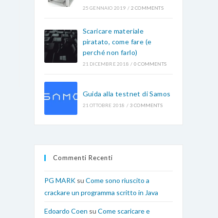
25 GENNAIO 2019
/
2 COMMENTS
Scaricare materiale
piratato, come fare (e
perché non farlo)
21 DICEMBRE 2018
/
0 COMMENTS
Guida alla testnet di Samos
21 OTTOBRE 2018
/
3 COMMENTS
Commenti Recenti
PG MARK
su
Come sono riuscito a
crackare un programma scritto in Java
Edoardo Coen
su
Come scaricare e