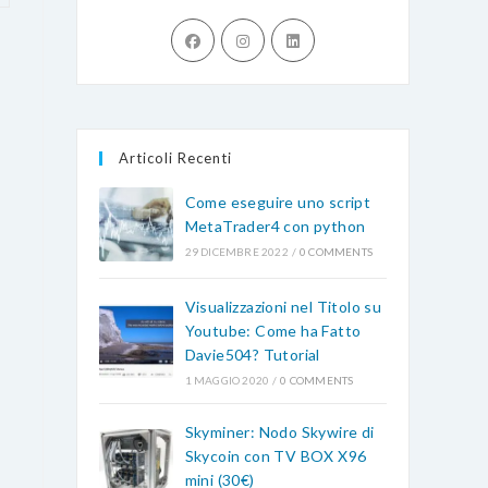
Opens
Opens
Opens
in
in
in
a
a
a
new
new
new
tab
tab
tab
Articoli Recenti
Come eseguire uno script
MetaTrader4 con python
29 DICEMBRE 2022
/
0 COMMENTS
Visualizzazioni nel Titolo su
Youtube: Come ha Fatto
Davie504? Tutorial
1 MAGGIO 2020
/
0 COMMENTS
Skyminer: Nodo Skywire di
Skycoin con TV BOX X96
mini (30€)