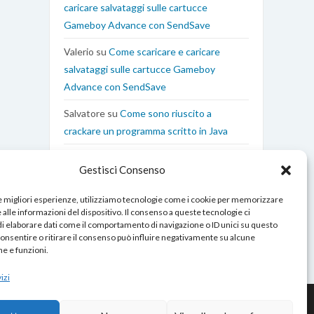
caricare salvataggi sulle cartucce
Gameboy Advance con SendSave
Valerio
su
Come scaricare e caricare
salvataggi sulle cartucce Gameboy
Advance con SendSave
Salvatore
su
Come sono riuscito a
crackare un programma scritto in Java
Edoardo Coen
su
Come interfacciare il
Gestisci Consenso
Gameboy Advance al Computer con
XBOO Communicator
le migliori esperienze, utilizziamo tecnologie come i cookie per memorizzare
alle informazioni del dispositivo. Il consenso a queste tecnologie ci
i elaborare dati come il comportamento di navigazione o ID unici su questo
consentire o ritirare il consenso può influire negativamente su alcune
he e funzioni.
izi
Contatti
|
Chi Sono
|
Cookies