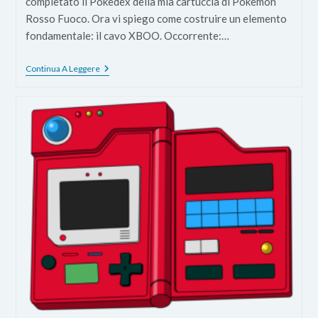
completato il Pokedex della mia cartuccia di Pokemon
Rosso Fuoco. Ora vi spiego come costruire un elemento
fondamentale: il cavo XBOO. Occorrente:…
Come
Continua A Leggere
Costruire
Un
Cavo
XBOO
Per
Gameboy
Advance