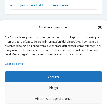
al Computer con XBOO Communicator
Gestisci Consenso
Per fornire le migliori esperienze, utilizziamo tecnologie come i cookie per
memorizzare e/o accedere alle informazioni del dispositivo. Il consenso a
queste tecnologie ci permetterà di elaborare dati come il comportamento di
EdoardoCoen.it © Copyright 2017 – 2026
navigazione o ID unici su questo sito. Non acconsentire o ritirare il consenso
Tutti i diritti sono riservati.
può influire negativamente su alcune caratteristiche e funzioni.
Gestisci servizi
Opero nel rispetto della tua privacy:
Accetta
Cookie Policy
–
Privacy Policy
Nega
Contatti
|
Chi Sono
|
Cookies
Visualizza le preferenze