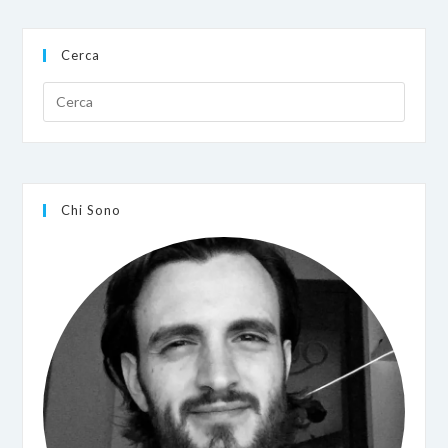
Rosso
Fuoco
Con
Cerca
L’XBOO
Cable
Chi Sono