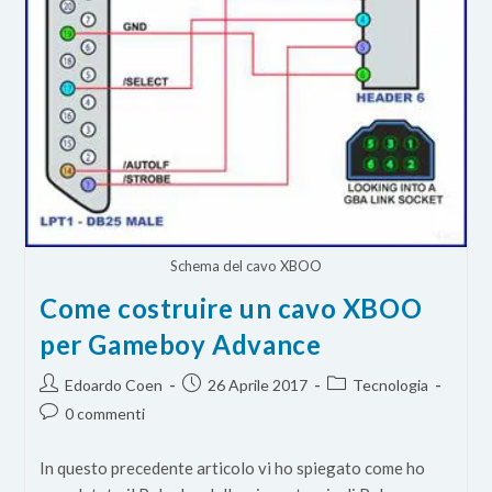
Schema del cavo XBOO
Come costruire un cavo XBOO
per Gameboy Advance
Autore
Articolo
Categoria
Edoardo Coen
26 Aprile 2017
Tecnologia
dell'articolo:
pubblicato:
dell'articolo:
Commenti
0 commenti
dell'articolo:
In questo precedente articolo vi ho spiegato come ho