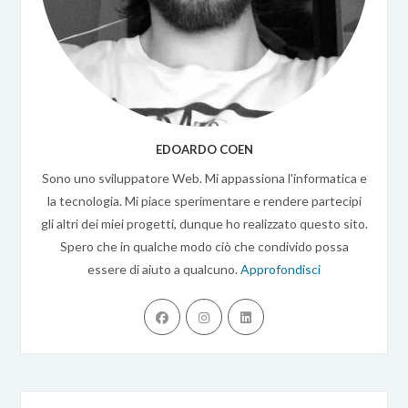
EDOARDO COEN
Sono uno sviluppatore Web. Mi appassiona l'informatica e
la tecnologia. Mi piace sperimentare e rendere partecipi
gli altri dei miei progetti, dunque ho realizzato questo sito.
Spero che in qualche modo ciò che condivido possa
essere di aiuto a qualcuno.
Approfondisci
Opens
Opens
Opens
in
in
in
a
a
a
new
new
new
tab
tab
tab