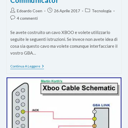
Communicator
Autore
Articolo
Categoria
Edoardo Coen
26 Aprile 2017
Tecnologia
dell'articolo:
pubblicato:
dell'articolo:
Commenti
4 commenti
dell'articolo:
Se avete costruito un cavo XBOO e volete utilizzarlo
seguite le seguenti istruzioni. Se invece non avete idea di
cosa sia questo cavo ma volete comunque interfacciare il
vostro GBA…
Come
Continua A Leggere
Interfacciare
Il
Gameboy
Advance
Al
Computer
Con
XBOO
Communicator