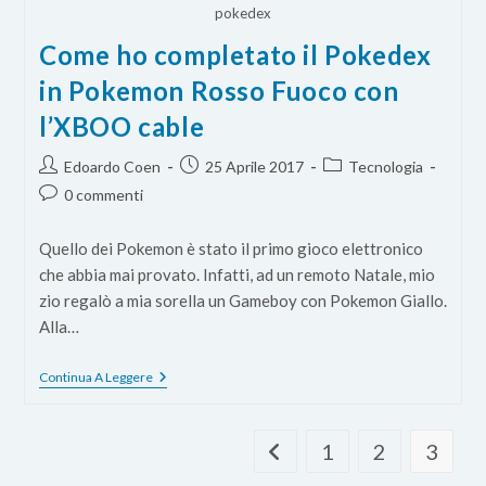
pokedex
Come ho completato il Pokedex
in Pokemon Rosso Fuoco con
l’XBOO cable
Autore
Articolo
Categoria
Edoardo Coen
25 Aprile 2017
Tecnologia
dell'articolo:
pubblicato:
dell'articolo:
Commenti
0 commenti
dell'articolo:
Quello dei Pokemon è stato il primo gioco elettronico
che abbia mai provato. Infatti, ad un remoto Natale, mio
zio regalò a mia sorella un Gameboy con Pokemon Giallo.
Alla…
Come
Continua A Leggere
Ho
Completato
Il
Pokedex
1
2
3
Vai alla pagina precedente
In
Pokemon