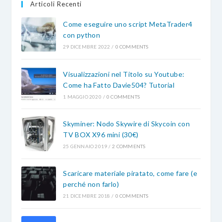
Articoli Recenti
Come eseguire uno script MetaTrader4
con python
29 DICEMBRE 2022
/
0 COMMENTS
Visualizzazioni nel Titolo su Youtube:
Come ha Fatto Davie504? Tutorial
1 MAGGIO 2020
/
0 COMMENTS
Skyminer: Nodo Skywire di Skycoin con
TV BOX X96 mini (30€)
25 GENNAIO 2019
/
2 COMMENTS
Scaricare materiale piratato, come fare (e
perché non farlo)
21 DICEMBRE 2018
/
0 COMMENTS