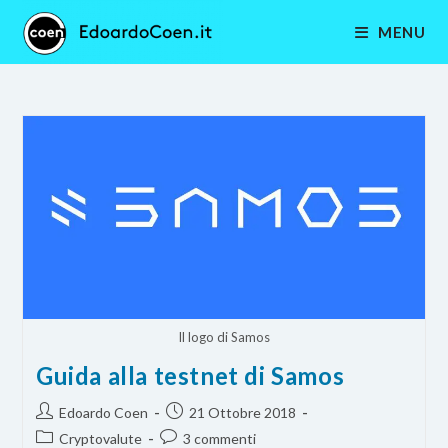
Salta
MENU
al
contenuto
Il logo di Samos
Guida alla testnet di Samos
Autore
Articolo
Edoardo Coen
21 Ottobre 2018
dell'articolo:
pubblicato:
Categoria
Commenti
Cryptovalute
3 commenti