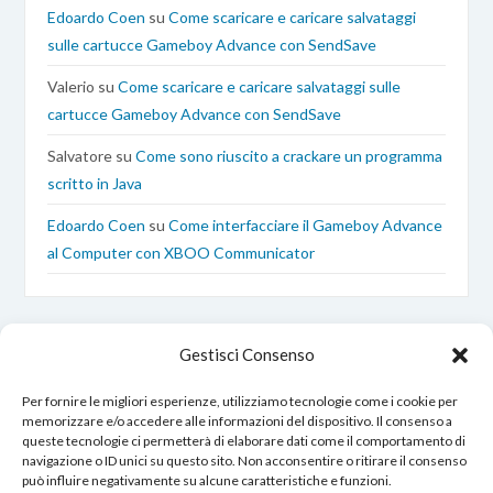
Edoardo Coen
su
Come scaricare e caricare salvataggi
sulle cartucce Gameboy Advance con SendSave
Valerio
su
Come scaricare e caricare salvataggi sulle
cartucce Gameboy Advance con SendSave
Salvatore
su
Come sono riuscito a crackare un programma
scritto in Java
Edoardo Coen
su
Come interfacciare il Gameboy Advance
al Computer con XBOO Communicator
Gestisci Consenso
Per fornire le migliori esperienze, utilizziamo tecnologie come i cookie per
memorizzare e/o accedere alle informazioni del dispositivo. Il consenso a
queste tecnologie ci permetterà di elaborare dati come il comportamento di
EdoardoCoen.it © Copyright 2017 – 2026
navigazione o ID unici su questo sito. Non acconsentire o ritirare il consenso
Tutti i diritti sono riservati.
può influire negativamente su alcune caratteristiche e funzioni.