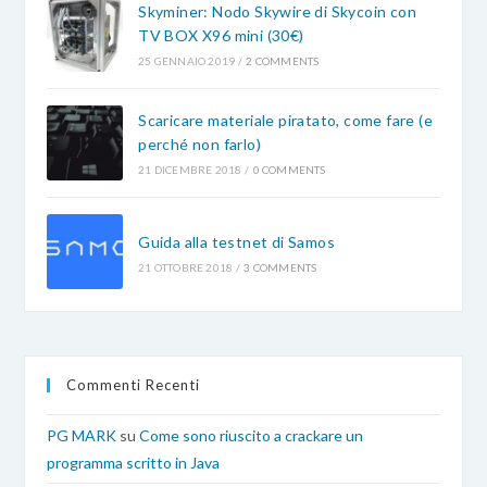
Skyminer: Nodo Skywire di Skycoin con
TV BOX X96 mini (30€)
25 GENNAIO 2019
/
2 COMMENTS
Scaricare materiale piratato, come fare (e
perché non farlo)
21 DICEMBRE 2018
/
0 COMMENTS
Guida alla testnet di Samos
21 OTTOBRE 2018
/
3 COMMENTS
Commenti Recenti
PG MARK
su
Come sono riuscito a crackare un
programma scritto in Java