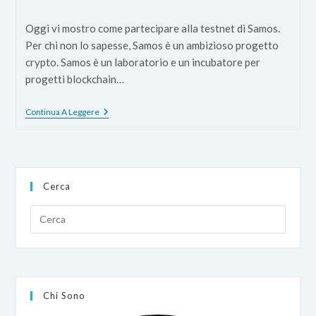
dell'articolo:
dell'articolo:
Oggi vi mostro come partecipare alla testnet di Samos.
Per chi non lo sapesse, Samos è un ambizioso progetto
crypto. Samos è un laboratorio e un incubatore per
progetti blockchain…
Guida
Continua A Leggere
Alla
Testnet
Di
Samos
Cerca
Chi Sono