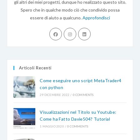
gli altri dei miei progetti, dunque ho realizzato questo sito.
Spero che in qualche modo ciò che condivido possa
essere di aiuto a qualcuno.
Approfondisci
Opens
Opens
Opens
in
in
in
a
a
a
new
new
new
tab
tab
tab
Articoli Recenti
Come eseguire uno script MetaTrader4
con python
29 DICEMBRE 2022
/
0 COMMENTS
Visualizzazioni nel Titolo su Youtube:
Come ha Fatto Davie504? Tutorial
1 MAGGIO 2020
/
0 COMMENTS