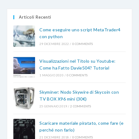
new
new
new
tab
tab
tab
Articoli Recenti
Come eseguire uno script MetaTrader4
con python
29 DICEMBRE 2022
/
0 COMMENTS
Visualizzazioni nel Titolo su Youtube:
Come ha Fatto Davie504? Tutorial
1 MAGGIO 2020
/
0 COMMENTS
Skyminer: Nodo Skywire di Skycoin con
TV BOX X96 mini (30€)
25 GENNAIO 2019
/
2 COMMENTS
Scaricare materiale piratato, come fare (e
perché non farlo)
21 DICEMBRE 2018
/
0 COMMENTS