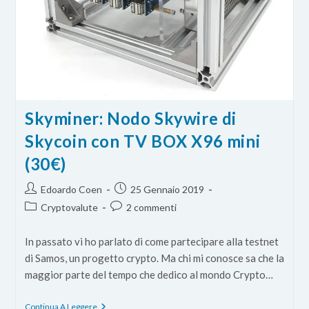
Skyminer: Nodo Skywire di
Skycoin con TV BOX X96 mini
(30€)
Autore
Articolo
Edoardo Coen
25 Gennaio 2019
dell'articolo:
pubblicato:
Categoria
Commenti
Cryptovalute
2 commenti
dell'articolo:
dell'articolo:
In passato vi ho parlato di come partecipare alla testnet
di Samos, un progetto crypto. Ma chi mi conosce sa che la
maggior parte del tempo che dedico al mondo Crypto…
Skyminer:
Continua A Leggere