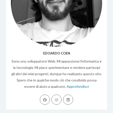
EDOARDO COEN
Sono uno sviluppatore Web. Mi appassiona l'informatica e
la tecnologia. Mi piace sperimentare e rendere partecipi
gli altri dei miei progetti, dunque ho realizzato questo sito.
Spero che in qualche modo ciò che condivido possa
essere di aiuto a qualcuno.
Approfondisci
Opens
Opens
Opens
in
in
in
a
a
a