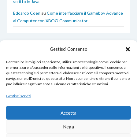
scritto in Java
Edoardo Coen
su
Come interfacciare il Gameboy Advance
al Computer con XBOO Communicator
Gestisci Consenso
Per fornire le migliori esperienze, utilizziamo tecnologie come i cookie per
memorizzare e/o accedere alle informazioni del dispositivo. Il consenso a
queste tecnologie ci permetterà di elaborare dati come il comportamento di
EdoardoCoen.it © Copyright 2017 – 2026
navigazione o ID unici su questo sito. Non acconsentire o ritirare il consenso
Tutti i diritti sono riservati.
può influire negativamente su alcune caratteristiche e funzioni.
Gestisci servizi
Opero nel rispetto della tua privacy:
Accetta
Cookie Policy
–
Privacy Policy
Nega
Contatti
|
Chi Sono
|
Cookies