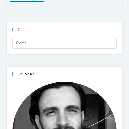
Nodo
Skywire
Di
Skycoin
Con
TV
Cerca
BOX
X96
Mini
(30€)
Chi Sono