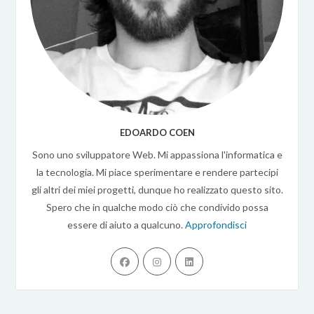
EDOARDO COEN
Sono uno sviluppatore Web. Mi appassiona l'informatica e
la tecnologia. Mi piace sperimentare e rendere partecipi
gli altri dei miei progetti, dunque ho realizzato questo sito.
Spero che in qualche modo ciò che condivido possa
essere di aiuto a qualcuno.
Approfondisci
Opens
Opens
Opens
in
in
in
a
a
a
new
new
new