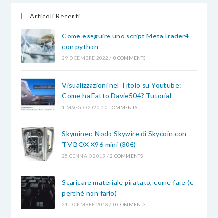
tab
tab
tab
Articoli Recenti
Come eseguire uno script MetaTrader4
con python
29 DICEMBRE 2022
/
0 COMMENTS
Visualizzazioni nel Titolo su Youtube:
Come ha Fatto Davie504? Tutorial
1 MAGGIO 2020
/
0 COMMENTS
Skyminer: Nodo Skywire di Skycoin con
TV BOX X96 mini (30€)
25 GENNAIO 2019
/
2 COMMENTS
Scaricare materiale piratato, come fare (e
perché non farlo)
21 DICEMBRE 2018
/
0 COMMENTS