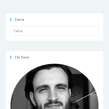
E
Caricare
Salvataggi
Sulle
Cartucce
Cerca
Gameboy
Advance
Con
SendSave
Chi Sono