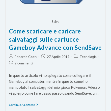
Salva
Come scaricare e caricare
salvataggi sulle cartucce
Gameboy Advance con SendSave
Autore
Articolo
Categoria
Edoardo Coen
27 Aprile 2017
Tecnologia
dell'articolo:
pubblicato:
dell'articolo:
Commenti
2 commenti
dell'articolo:
In questo articolo vi ho spiegato come collegare il
Gameboy al computer, mentre in questo come ho
manipolato i salvataggi del mio gioco Pokemon. Adesso
vi spiego come fare passo passo usando SendSave: un…
Come
Continua A Leggere
Scaricare