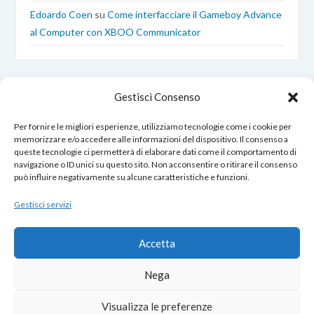
Edoardo Coen
su
Come interfacciare il Gameboy Advance
al Computer con XBOO Communicator
Gestisci Consenso
Per fornire le migliori esperienze, utilizziamo tecnologie come i cookie per
memorizzare e/o accedere alle informazioni del dispositivo. Il consenso a
queste tecnologie ci permetterà di elaborare dati come il comportamento di
EdoardoCoen.it © Copyright 2017 – 2026
navigazione o ID unici su questo sito. Non acconsentire o ritirare il consenso
Tutti i diritti sono riservati.
può influire negativamente su alcune caratteristiche e funzioni.
Gestisci servizi
Opero nel rispetto della tua privacy:
Accetta
Cookie Policy
–
Privacy Policy
Nega
Contatti
|
Chi Sono
|
Cookies
Visualizza le preferenze