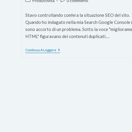
Categoria
Commenti
Produttività
0 commenti
dell'articolo:
dell'articolo:
Stavo controllando com'era la situazione SEO del sito.
Quando ho indagato nella mia Search Google Console 
sono accorto di un problema. Sotto la voce "migliorame
HTML" figuravano dei contenuti duplicati.…
SEO:
Continua A Leggere
Link
Rel=”next”
E
Rel=”prev”
Per
Correggere
Duplicati