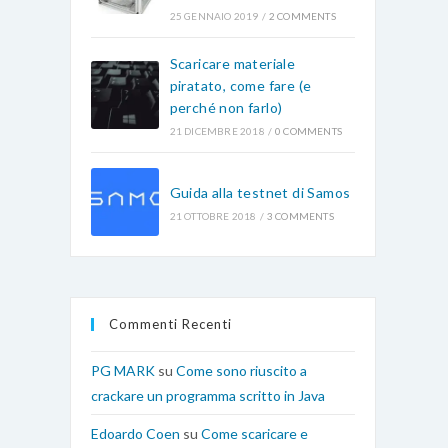
25 GENNAIO 2019
/
2 COMMENTS
Scaricare materiale
piratato, come fare (e
perché non farlo)
21 DICEMBRE 2018
/
0 COMMENTS
Guida alla testnet di Samos
21 OTTOBRE 2018
/
3 COMMENTS
Commenti Recenti
PG MARK
su
Come sono riuscito a
crackare un programma scritto in Java
Edoardo Coen
su
Come scaricare e