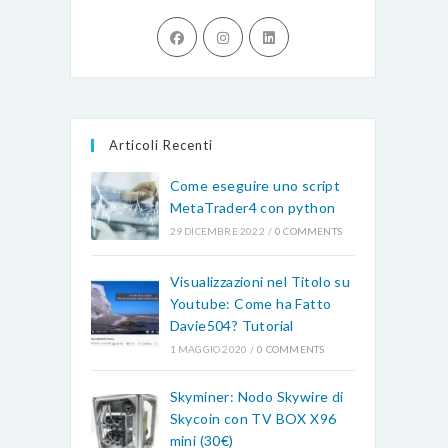
Opens
Opens
Opens
in
in
in
a
a
a
new
new
new
tab
tab
tab
Articoli Recenti
Come eseguire uno script
MetaTrader4 con python
29 DICEMBRE 2022
/
0 COMMENTS
Visualizzazioni nel Titolo su
Youtube: Come ha Fatto
Davie504? Tutorial
1 MAGGIO 2020
/
0 COMMENTS
Skyminer: Nodo Skywire di
Skycoin con TV BOX X96
mini (30€)