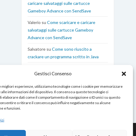
caricare salvataggi sulle cartucce
Gameboy Advance con SendSave
Valerio
su
Come scaricare e caricare
salvataggi sulle cartucce Gameboy
Advance con SendSave
Salvatore
su
Come sono riuscito a
crackare un programma scritto in Java
Edoardo Coen
su
Come interfacciare il
Gestisci Consenso
Gameboy Advance al Computer con
XBOO Communicator
le migliori esperienze, utilizziamo tecnologie come i cookie per memorizzare
alle informazioni del dispositivo. Il consenso a queste tecnologie ci
i elaborare dati come il comportamento di navigazione o ID unici su questo
consentire o ritirare il consenso può influire negativamente su alcune
he e funzioni.
izi
Contatti
|
Chi Sono
|
Cookies