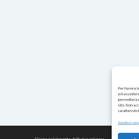
Per fornire 
e/o accedere 
permetterà d
sito. Non ac
caratteristic
Gestisci serv
Opero nel rispetto della tua privacy: