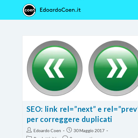
Salta
al
contenuto
SEO: link rel=”next” e rel=”prev
per correggere duplicati
Autore
Articolo
Edoardo Coen
30 Maggio 2017
dell'articolo:
pubblicato: