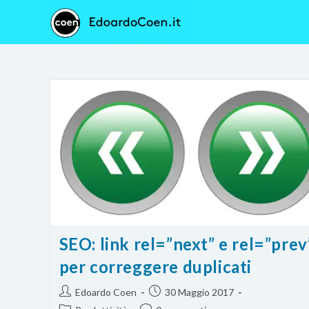
Salta
al
contenuto
SEO: link rel=”next” e rel=”prev
per correggere duplicati
Autore
Articolo
Edoardo Coen
30 Maggio 2017
dell'articolo:
pubblicato: