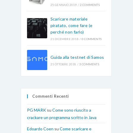
25 GENNAIO 2019
/
2 COMMENTS
Scaricare materiale
piratato, come fare (e
perché non farlo)
21 DICEMBRE 2018
/
0 COMMENTS
Guida alla testnet di Samos
21 OTTOBRE 2018
/
3 COMMENTS
Commenti Recenti
PG MARK
su
Come sono riuscito a
crackare un programma scritto in Java
Edoardo Coen
su
Come scaricare e