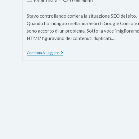
Categoria
Commenti
Produttività
0 commenti
dell'articolo:
dell'articolo:
Stavo controllando com'era la situazione SEO del sito.
Quando ho indagato nella mia Search Google Console 
sono accorto di un problema. Sotto la voce "migliorame
HTML" figuravano dei contenuti duplicati.…
SEO:
Continua A Leggere
Link
Rel=”next”
E
Rel=”prev”
Per
Correggere
Duplicati