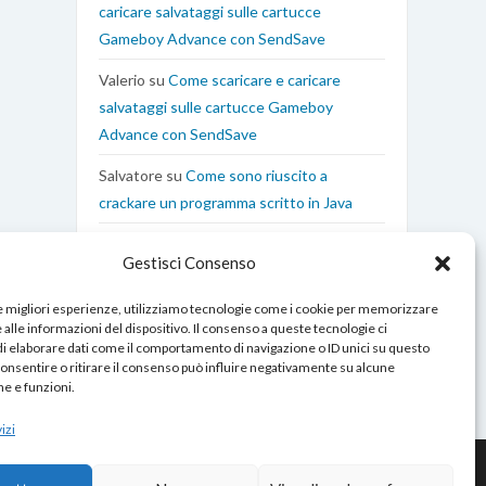
caricare salvataggi sulle cartucce
Gameboy Advance con SendSave
Valerio
su
Come scaricare e caricare
salvataggi sulle cartucce Gameboy
Advance con SendSave
Salvatore
su
Come sono riuscito a
crackare un programma scritto in Java
Edoardo Coen
su
Come interfacciare il
Gestisci Consenso
Gameboy Advance al Computer con
XBOO Communicator
le migliori esperienze, utilizziamo tecnologie come i cookie per memorizzare
alle informazioni del dispositivo. Il consenso a queste tecnologie ci
i elaborare dati come il comportamento di navigazione o ID unici su questo
consentire o ritirare il consenso può influire negativamente su alcune
he e funzioni.
izi
Contatti
|
Chi Sono
|
Cookies