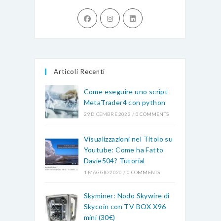
Opens
Opens
Opens
in
in
in
a
a
a
new
new
new
tab
tab
tab
Articoli Recenti
Come eseguire uno script
MetaTrader4 con python
29 DICEMBRE 2022
/
0 COMMENTS
Visualizzazioni nel Titolo su
Youtube: Come ha Fatto
Davie504? Tutorial
1 MAGGIO 2020
/
0 COMMENTS
Skyminer: Nodo Skywire di
Skycoin con TV BOX X96
mini (30€)