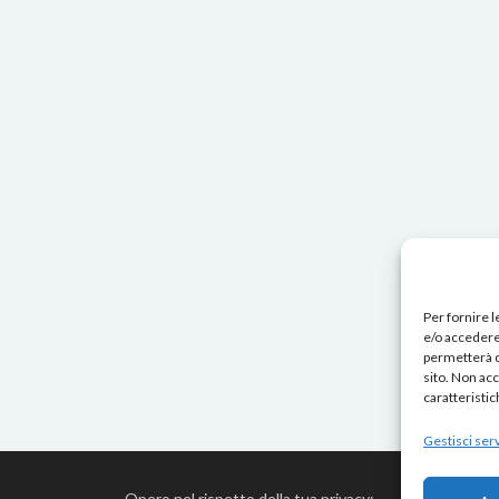
Per fornire 
e/o accedere 
permetterà d
sito. Non ac
caratteristic
Gestisci serv
Opero nel rispetto della tua privacy: