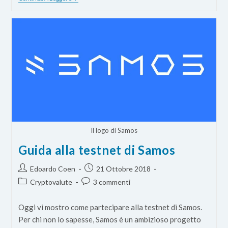
Nodo
Skywire
Di
Skycoin
Con
TV
BOX
X96
Mini
(30€)
Il logo di Samos
Guida alla testnet di Samos
Autore
Articolo
Edoardo Coen
21 Ottobre 2018
dell'articolo:
pubblicato:
Categoria
Commenti
Cryptovalute
3 commenti
dell'articolo:
dell'articolo:
Oggi vi mostro come partecipare alla testnet di Samos.
Per chi non lo sapesse, Samos è un ambizioso progetto