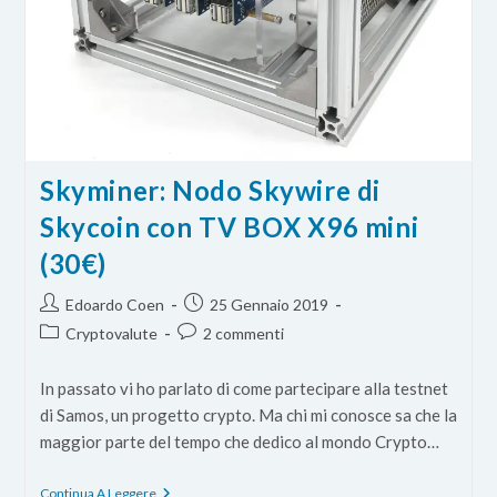
Skyminer: Nodo Skywire di
Skycoin con TV BOX X96 mini
(30€)
Autore
Articolo
Edoardo Coen
25 Gennaio 2019
dell'articolo:
pubblicato:
Categoria
Commenti
Cryptovalute
2 commenti
dell'articolo:
dell'articolo:
In passato vi ho parlato di come partecipare alla testnet
di Samos, un progetto crypto. Ma chi mi conosce sa che la
maggior parte del tempo che dedico al mondo Crypto…
Skyminer:
Continua A Leggere