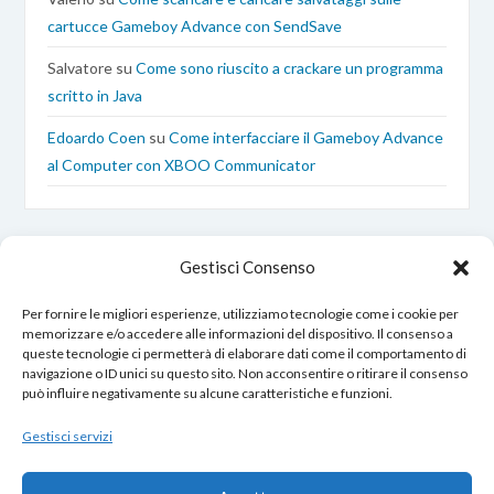
cartucce Gameboy Advance con SendSave
Salvatore
su
Come sono riuscito a crackare un programma
scritto in Java
Edoardo Coen
su
Come interfacciare il Gameboy Advance
al Computer con XBOO Communicator
Gestisci Consenso
Per fornire le migliori esperienze, utilizziamo tecnologie come i cookie per
memorizzare e/o accedere alle informazioni del dispositivo. Il consenso a
queste tecnologie ci permetterà di elaborare dati come il comportamento di
EdoardoCoen.it © Copyright 2017 – 2026
navigazione o ID unici su questo sito. Non acconsentire o ritirare il consenso
Tutti i diritti sono riservati.
può influire negativamente su alcune caratteristiche e funzioni.
Gestisci servizi
Opero nel rispetto della tua privacy: