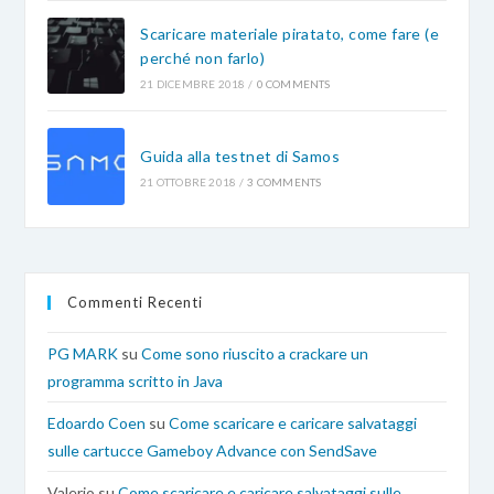
Scaricare materiale piratato, come fare (e
perché non farlo)
21 DICEMBRE 2018
/
0 COMMENTS
Guida alla testnet di Samos
21 OTTOBRE 2018
/
3 COMMENTS
Commenti Recenti
PG MARK
su
Come sono riuscito a crackare un
programma scritto in Java
Edoardo Coen
su
Come scaricare e caricare salvataggi
sulle cartucce Gameboy Advance con SendSave
Valerio
su
Come scaricare e caricare salvataggi sulle