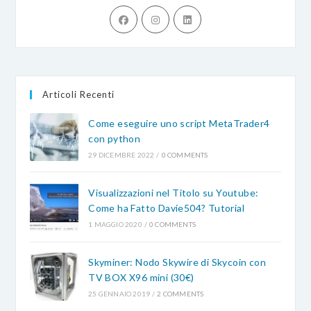
Opens
Opens
Opens
in
in
in
a
a
a
new
new
new
tab
tab
tab
Articoli Recenti
Come eseguire uno script MetaTrader4
con python
29 DICEMBRE 2022
/
0 COMMENTS
Visualizzazioni nel Titolo su Youtube:
Come ha Fatto Davie504? Tutorial
1 MAGGIO 2020
/
0 COMMENTS
Skyminer: Nodo Skywire di Skycoin con
TV BOX X96 mini (30€)
25 GENNAIO 2019
/
2 COMMENTS